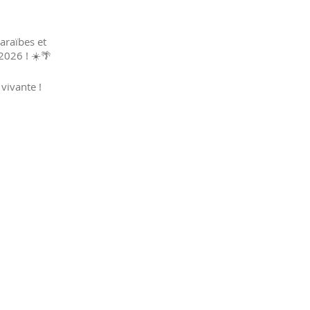
araïbes et
2026 ! ☀️🌴
vivante !