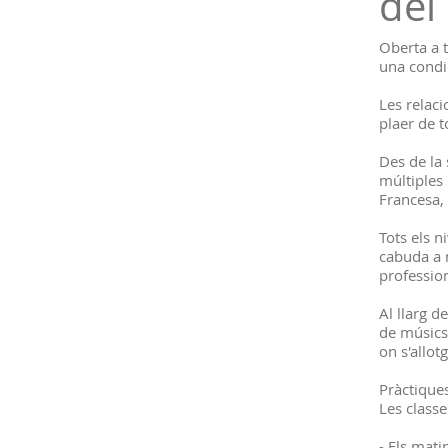
del
Oberta a t
una condi
Les relac
plaer de t
Des de la 
múltiples 
Francesa, 
Tots els n
cabuda a m
professio
Al llarg d
de músics
on s'allot
Pràctiques
Les classe
- Els mati