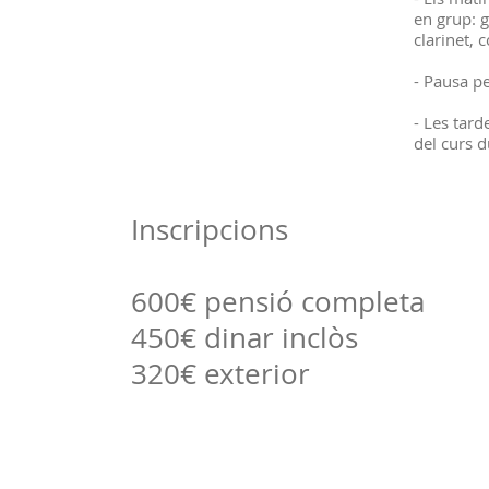
en grup: g
clarinet, 
- Pausa pe
- Les tarde
del curs 
Inscripcions
600€ pensió completa
450€ dinar inclòs
320€ exterior